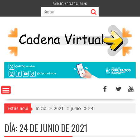
Saltar
SÁBADO, AGOSTO 8, 2026
al
contenido
Estás aquí
Inicio
2021
junio
24
DÍA:
24 DE JUNIO DE 2021