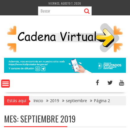
Saltar
VIERNES, AGOSTO 7, 2026
al
contenido
Estás aquí
Inicio
2019
septiembre
Página 2
MES:
SEPTIEMBRE 2019