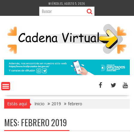
Saltar
MIÉRCOLES, AGOSTO 5, 2026
al
contenido
Estás aquí
Inicio
2019
febrero
MES:
FEBRERO 2019