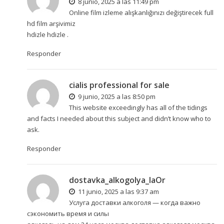
8 junio, 2025 a las 11:49 pm
Online film izleme alışkanlığınızı değiştirecek full
hd film arşivimiz
hdizle
hdizle
.
Responder
cialis professional for sale
9 junio, 2025 a las 8:50 pm
This website exceedingly has all of the tidings
and facts I needed about this subject and didn’t know who to
ask.
Responder
dostavka_alkogolya_laOr
11 junio, 2025 a las 9:37 am
Услуга доставки алкоголя — когда важно
сэкономить время и силы