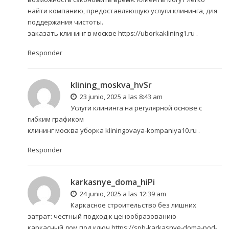
найти компанию, предоставляющую услуги клининга, для
поддержания чистоты.
заказать клининг в москве
https://uborkaklining1.ru
.
Responder
klining_moskva_hvSr
23 junio, 2025 a las 8:43 am
Услуги клининга на регулярной основе с
гибким графиком
клининг москва уборка
kliningovaya-kompaniya10.ru
.
Responder
karkasnye_doma_hiPi
24 junio, 2025 a las 12:39 am
Каркасное строительство без лишних
затрат: честный подход к ценообразованию
каркасный дом под ключ
https://spb-karkasnye-doma-pod-