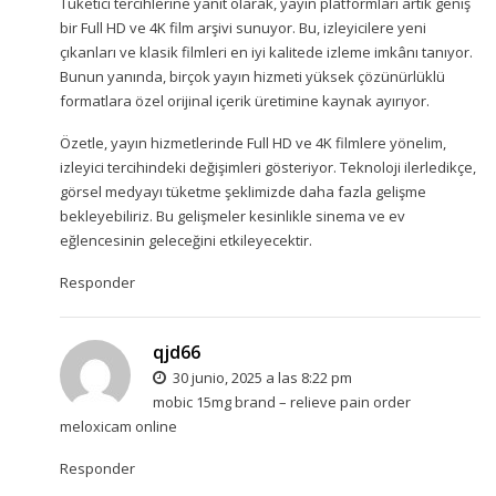
Tüketici tercihlerine yanıt olarak, yayın platformları artık geniş
bir Full HD ve 4K film arşivi sunuyor. Bu, izleyicilere yeni
çıkanları ve klasik filmleri en iyi kalitede izleme imkânı tanıyor.
Bunun yanında, birçok yayın hizmeti yüksek çözünürlüklü
formatlara özel orijinal içerik üretimine kaynak ayırıyor.
Özetle, yayın hizmetlerinde Full HD ve 4K filmlere yönelim,
izleyici tercihindeki değişimleri gösteriyor. Teknoloji ilerledikçe,
görsel medyayı tüketme şeklimizde daha fazla gelişme
bekleyebiliriz. Bu gelişmeler kesinlikle sinema ve ev
eğlencesinin geleceğini etkileyecektir.
Responder
qjd66
30 junio, 2025 a las 8:22 pm
mobic 15mg brand –
relieve pain
order
meloxicam online
Responder