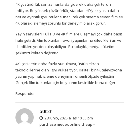
4K çözünürlük son zamanlarda giderek daha çok tercih
ediliyor. Bu yüksek çözünürlük, standart HD’ye kıyasla daha
net ve ayrıntılı görüntüler sunar. Pek çok sinema sever, filmleri
4K olarak izlemeyi zorunlu bir deneyim olarak görür.
Yayın servisleri, Full HD ve 4K filmlere ulaşmayı çok daha basit
hale getirdi. Film tutkunları favori yapımlarına diledikleri an ve
diledikleri yerden ulaşabiliyor. Bu kolaylık, medya tüketim
şeklimizi kökten değiştirdi.
4K içeriklerin daha fazla sunulması, üstün ekran
teknolojilerine olan ilgiyi yükseltiyor. Kaliteli bir 4K televizyona
yatırım yapmak izleme deneyimini önemli ölçüde iyileştirir.
Gerçek film tutkunları için bu yatırım kesinlikle buna değer.
Responder
o0t2h
28 junio, 2025 a las 10:35 pm
purchase medex online cheap –