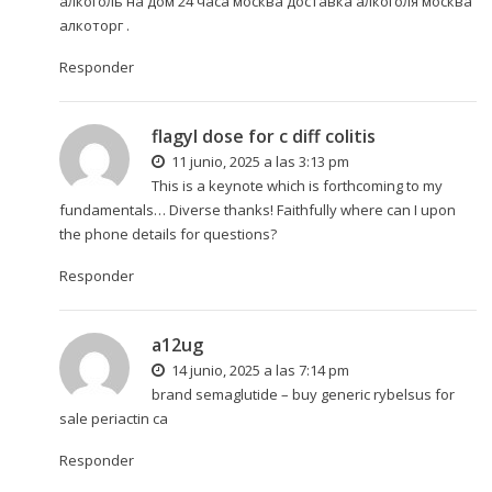
алкоголь на дом 24 часа москва
доставка алкоголя москва
алкоторг
.
Responder
flagyl dose for c diff colitis
11 junio, 2025 a las 3:13 pm
This is a keynote which is forthcoming to my
fundamentals… Diverse thanks! Faithfully where can I upon
the phone details for questions?
Responder
a12ug
14 junio, 2025 a las 7:14 pm
brand semaglutide –
buy generic rybelsus for
sale
periactin ca
Responder