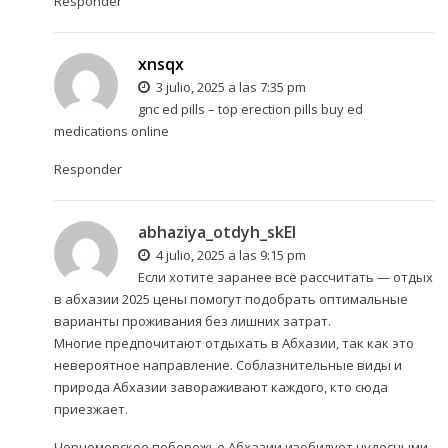
Responder
xnsqx
3 julio, 2025 a las 7:35 pm
gnc ed pills –
top erection pills
buy ed
medications online
Responder
abhaziya_otdyh_skEl
4 julio, 2025 a las 9:15 pm
Если хотите заранее всё рассчитать —
отдых
в абхазии 2025 цены
помогут подобрать оптимальные
варианты проживания без лишних затрат.
Многие предпочитают отдыхать в Абхазии, так как это
невероятное направление. Соблазнительные виды и
природа Абхазии завораживают каждого, кто сюда
приезжает.
Черноморское побережье Абхазии изобилует чудесными