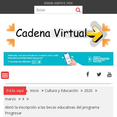
Saltar
SÁBADO, AGOSTO 8, 2026
al
contenido
Estás aquí
Inicio
Cultura y Educación
2020
marzo
4
Abrió la inscripción a las becas educativas del programa
Progresar