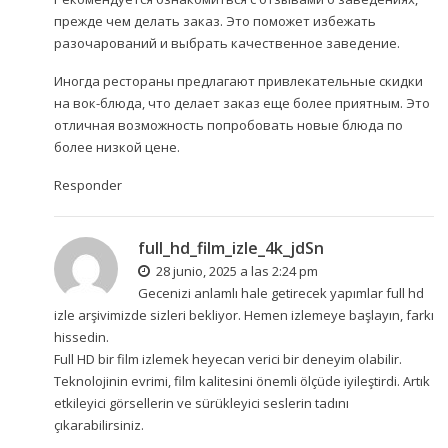
прежде чем делать заказ. Это поможет избежать
разочарований и выбрать качественное заведение.
Иногда рестораны предлагают привлекательные скидки
на вок-блюда, что делает заказ еще более приятным. Это
отличная возможность попробовать новые блюда по
более низкой цене.
Responder
full_hd_film_izle_4k_jdSn
28 junio, 2025 a las 2:24 pm
Gecenizi anlamlı hale getirecek yapımlar
full hd
izle
arşivimizde sizleri bekliyor. Hemen izlemeye başlayın, farkı
hissedin.
Full HD bir film izlemek heyecan verici bir deneyim olabilir.
Teknolojinin evrimi, film kalitesini önemli ölçüde iyileştirdi. Artık
etkileyici görsellerin ve sürükleyici seslerin tadını
çıkarabilirsiniz.