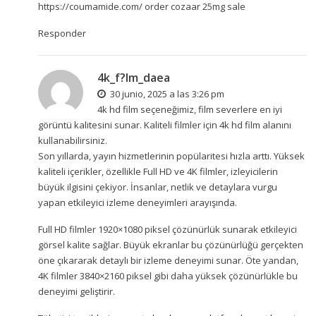
https://coumamide.com/
order cozaar 25mg sale
Responder
4k_f?lm_daea
30 junio, 2025 a las 3:26 pm
4k hd film seçeneğimiz, film severlere en iyi
görüntü kalitesini sunar. Kaliteli filmler için
4k hd film
alanını
kullanabilirsiniz.
Son yıllarda, yayın hizmetlerinin popülaritesi hızla arttı. Yüksek
kaliteli içerikler, özellikle Full HD ve 4K filmler, izleyicilerin
büyük ilgisini çekiyor. İnsanlar, netlik ve detaylara vurgu
yapan etkileyici izleme deneyimleri arayışında.
Full HD filmler 1920×1080 piksel çözünürlük sunarak etkileyici
görsel kalite sağlar. Büyük ekranlar bu çözünürlüğü gerçekten
öne çıkararak detaylı bir izleme deneyimi sunar. Öte yandan,
4K filmler 3840×2160 piksel gibi daha yüksek çözünürlükle bu
deneyimi geliştirir.