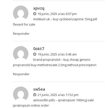
xpvzq
16 junio, 2025 a las 6:07 pm
motilium uk –
buy cyclobenzaprine 15mg pill
flexeril for sale
Responder
0okt7
19 junio, 2025 a las 3:46 am
brand propranolol –
buy cheap generic
propranolol
buy methotrexate 2.5mg without prescription
Responder
sw5ea
21 junio, 2025 a las 11:52 pm
amoxicillin pills –
ipratropium 100mcg sale
ipratropium online order