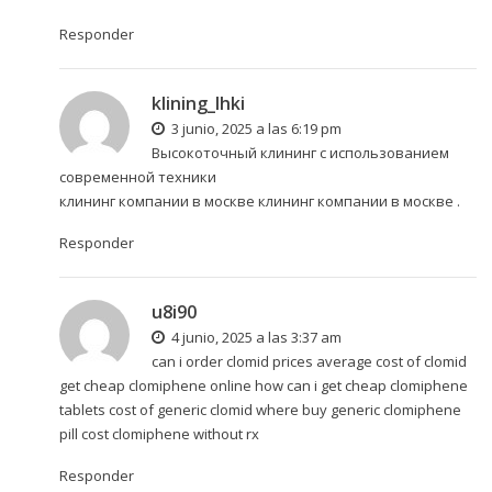
Responder
klining_lhki
3 junio, 2025 a las 6:19 pm
Высокоточный клининг с использованием
современной техники
клининг компании в москве
клининг компании в москве
.
Responder
u8i90
4 junio, 2025 a las 3:37 am
can i order clomid prices average cost of clomid
get cheap clomiphene online
how can i get cheap clomiphene
tablets
cost of generic clomid where buy generic clomiphene
pill cost clomiphene without rx
Responder