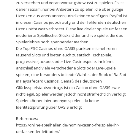
zu verstehen und verantwortungsbewusst zu spielen. Es ist
daher ratsam, nur bei Anbietern zu spielen, die über gültige
Lizenzen aus anerkannten Jurisdiktionen verfügen. PayPal ist
in diesen Casinos jedoch aufgrund der fehlenden deutschen
Lizenz nicht weit verbreitet. Diese live dealer spiele umfassen
moderierte Spieltische, Glücksräder und live spiele, die das
Spielerlebnis noch spannender machen.
Die Top PSC Casinos ohne OASIS punkten mit mehreren
tausend Slots und bieten euch zusätzlich Tischspiele,
progressive Jackpots oder Live-Casinospiele. Ihr könnt
anschließend viele verschiedene Slots oder Live-Spiele
spielen, eine besonders beliebte Wahl ist der Book of Ra Slot
in Paysafecard Casinos. Gemäß des deutschen
Glücksspielstaatsvertrags ist ein Casino ohne OASIS zwar
nicht legal, Spieler werden jedoch nicht strafrechtlich verfolgt.
Spieler können hier anonym spielen, da keine
Identitätsprüfung über OASIS erfolgt.
References:
https://online-spielhallen.de/nomini-casino-freispiele-ihr-
umfassender-leitfaden/