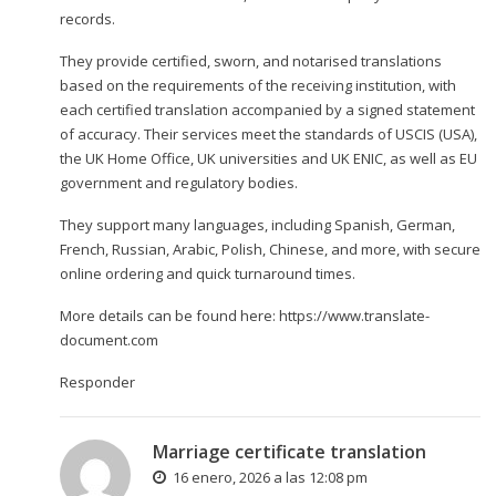
records.
They provide certified, sworn, and notarised translations
based on the requirements of the receiving institution, with
each certified translation accompanied by a signed statement
of accuracy. Their services meet the standards of USCIS (USA),
the UK Home Office, UK universities and UK ENIC, as well as EU
government and regulatory bodies.
They support many languages, including Spanish, German,
French, Russian, Arabic, Polish, Chinese, and more, with secure
online ordering and quick turnaround times.
More details can be found here:
https://www.translate-
document.com
Responder
Marriage certificate translation
16 enero, 2026 a las 12:08 pm