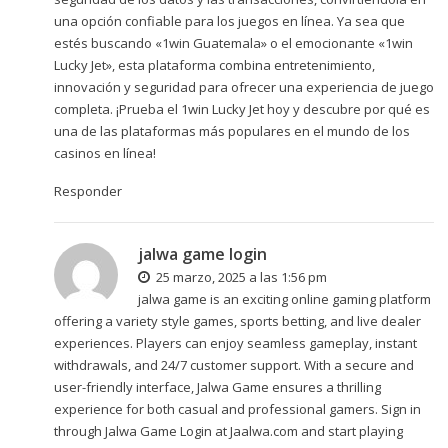
una opción confiable para los juegos en línea. Ya sea que
estés buscando «1win Guatemala» o el emocionante «1win
Lucky Jet», esta plataforma combina entretenimiento,
innovación y seguridad para ofrecer una experiencia de juego
completa. ¡Prueba el
1win Lucky Jet
hoy y descubre por qué es
una de las plataformas más populares en el mundo de los
casinos en línea!
Responder
jalwa game login
25 marzo, 2025 a las 1:56 pm
jalwa game
is an exciting online gaming platform
offering a variety style games, sports betting, and live dealer
experiences. Players can enjoy seamless gameplay, instant
withdrawals, and 24/7 customer support. With a secure and
user-friendly interface, Jalwa Game ensures a thrilling
experience for both casual and professional gamers. Sign in
through Jalwa Game Login at Jaalwa.com and start playing