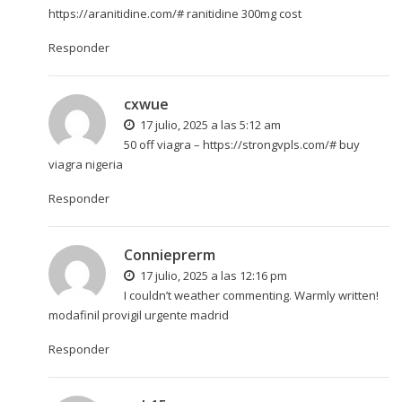
https://aranitidine.com/#
ranitidine 300mg cost
Responder
cxwue
17 julio, 2025 a las 5:12 am
50 off viagra –
https://strongvpls.com/#
buy
viagra nigeria
Responder
Connieprerm
17 julio, 2025 a las 12:16 pm
I couldn’t weather commenting. Warmly written!
modafinil provigil urgente madrid
Responder