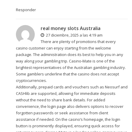
Responder
real money slots Australia
27 diciembre, 2025 a las 4:19 am
There are plenty of promotions that every
casino customer can enjoy starting from the welcome
package. The administration does its best to help you in any
way along your gambling trip. Casino-Mate is one of the
brightest representatives of the Australian gambling industry.
Some gamblers underline that the casino does not accept
cryptocurrencies.
Additionally, prepaid cards and vouchers such as Neosurf and
CASHlib are supported, allowing for immediate deposits
without the need to share bank details. For added
convenience, the login page also delivers options to recover
forgotten passwords or seek assistance from client
assistance if needed. On the casino’s homepage, the login
button is prominently displayed, ensuring quick access for