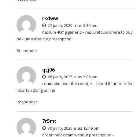
rkdww
27 junio, 2025 a las 5:36 am
nexium 40mg generic –
nexiumtous
where to buy
nexium without a prescription
Responder
qcj06
28 junio, 2025 a las 3:06 pm
coumadin over the counter –
blood thinner
order
losartan 25mg online
Responder
7r5mt
30 junio, 2025 a las 12:49 pm
order meloxicam without prescription –