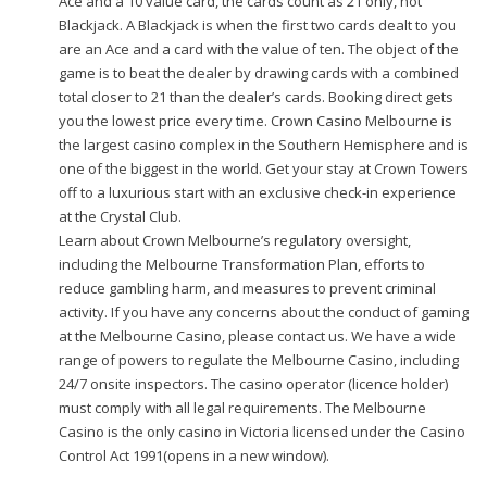
Ace and a 10 value card, the cards count as 21 only, not
Blackjack. A Blackjack is when the first two cards dealt to you
are an Ace and a card with the value of ten. The object of the
game is to beat the dealer by drawing cards with a combined
total closer to 21 than the dealer’s cards. Booking direct gets
you the lowest price every time. Crown Casino Melbourne is
the largest casino complex in the Southern Hemisphere and is
one of the biggest in the world. Get your stay at Crown Towers
off to a luxurious start with an exclusive check-in experience
at the Crystal Club.
Learn about Crown Melbourne’s regulatory oversight,
including the Melbourne Transformation Plan, efforts to
reduce gambling harm, and measures to prevent criminal
activity. If you have any concerns about the conduct of gaming
at the Melbourne Casino, please contact us. We have a wide
range of powers to regulate the Melbourne Casino, including
24/7 onsite inspectors. The casino operator (licence holder)
must comply with all legal requirements. The Melbourne
Casino is the only casino in Victoria licensed under the Casino
Control Act 1991(opens in a new window).