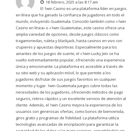
18 febrero, 2025 a las 8:17 am
El 1win Casino es una plataforma líder en juegos
en línea que ha ganado la confianza de jugadores en todo el
mundo, incluyendo Guatemala. Conocido también como «1win
Casino en línea» o «1win Guatemala», este casino ofrece una
amplia variedad de opciones, desde juegos clásicos como
tragamonedas, ruleta y blackjack, hasta casinos en vivo con
crupieres y apuestas deportivas. Especialmente para los
amantes de los juegos de suerte, el «1win Lucky Jet» se ha
vuelto extremadamente popular, ofreciendo una experiencia
única y emocionante. La plataforma es accesible a través de
su sitio web y su aplicación móvil, lo que permite a los
jugadores disfrutar de sus juegos favoritos en cualquier
momento y lugar. 1win Guatemala juegos cubre todas las
necesidades de los jugadores, ofreciendo métodos de pago
seguros, retiros rápidos y un excelente servicio de atención al
cliente. Además, el 1win Casino mejora la experiencia de los
usuarios con generosas ofertas, como bonos de bienvenida,
giros gratis y programas de fidelidad. La plataforma utiliza
tecnologías avanzadas de encriptación para garantizar la
seguridad de los datos y las transacciones, convirtiéndola en