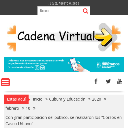
Saltar
JUEVES, AGOSTO 6, 2026
al
contenido
Estás aquí
Inicio
Cultura y Educación
2020
febrero
10
Con gran participación del público, se realizaron los “Corsos en
Casco Urbano”