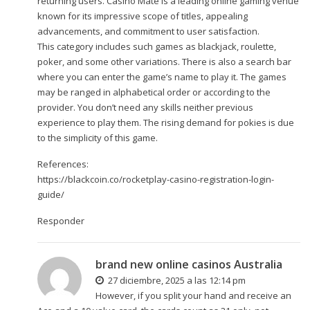
returning users. Casino Mate is a leading online gaming venue
known for its impressive scope of titles, appealing
advancements, and commitment to user satisfaction.
This category includes such games as blackjack, roulette,
poker, and some other variations. There is also a search bar
where you can enter the game’s name to play it. The games
may be ranged in alphabetical order or according to the
provider. You don’t need any skills neither previous
experience to play them. The rising demand for pokies is due
to the simplicity of this game.
References:
https://blackcoin.co/rocketplay-casino-registration-login-
guide/
Responder
brand new online casinos Australia
27 diciembre, 2025 a las 12:14 pm
However, if you split your hand and receive an