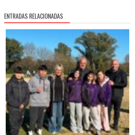
ENTRADAS RELACIONADAS