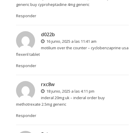
generic
buy cyproheptadine 4mg generic
Responder
d022b
16 junio, 2025 a las 11:41 am
motilium over the counter –
cyclobenzaprine usa
flexeril tablet
Responder
rxc8w
18 junio, 2025 a las 4:11 pm
inderal 20mg uk –
inderal order
buy
methotrexate 2.5mg generic
Responder