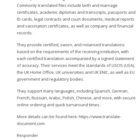
Commonly translated files include birth and marriage
certificates, academic diplomas and transcripts, passports and
ID cards, legal contracts and court documents, medical reports
and vaccination certificates, as well as company and financial
records.
They provide certified, sworn, and notarised translations
based on the requirements of the receiving institution, with
each certified translation accompanied by a signed statement
of accuracy. Their services meet the standards of USCIS (USA),
the UK Home Office, UK universities and UK ENIC, as well as EU
government and regulatory bodies.
They support many languages, including Spanish, German,
French, Russian, Arabic, Polish, Chinese, and more, with secure
online ordering and quick turnaround times.
More details can be found here:
https://www.translate-
document.com
Responder